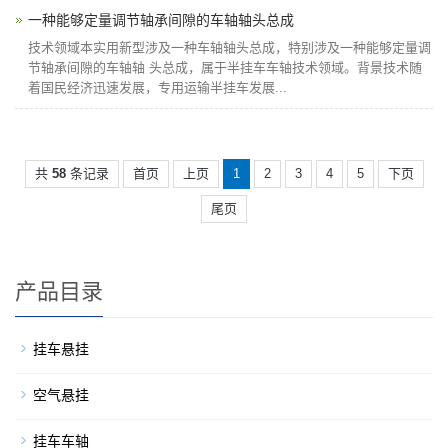
一种能够定量调节轴承间隙的车轴轴头总成
技术领域本实用新型涉及一种车轴轴头总成，特别涉及一种能够定量调
节轴承间隙的车轴轴 头总成，属于半挂车车轴技术领域。背景技术随
着国民经济迅速发展，专用运输半挂车发展...
共
58
条记录
首页
上页
1
2
3
4
5
下页
尾页
产品目录
挂车悬挂
空气悬挂
挂车车轴