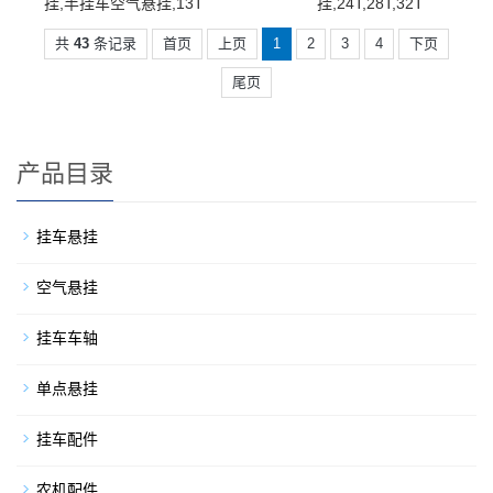
挂,半挂车空气悬挂,13T
挂,24T,28T,32T
共
43
条记录
首页
上页
1
2
3
4
下页
尾页
产品目录
挂车悬挂
空气悬挂
挂车车轴
单点悬挂
挂车配件
农机配件